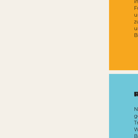
i
F
u
z
u
B
N
g
T
W
B