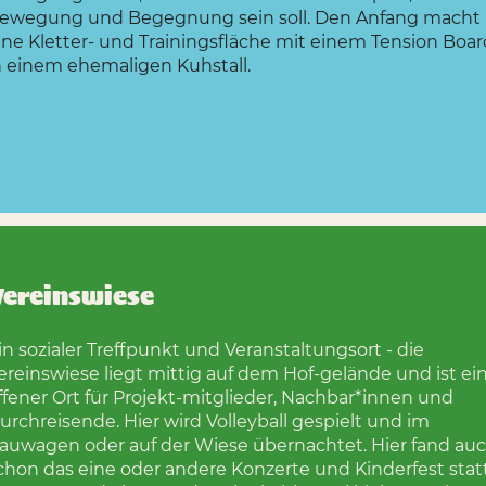
ewegung und Begegnung sein soll. Den Anfang macht
ine Kletter- und Trainingsfläche mit einem Tension Boar
n einem ehemaligen Kuhstall.
ereinswiese
in sozialer Treffpunkt und Veranstaltungsort - die
ereinswiese liegt mittig auf dem Hof-gelände und ist ei
ffener Ort für Projekt-mitglieder, Nachbar*innen und
urchreisende. Hier wird Volleyball gespielt und im
auwagen oder auf der Wiese übernachtet. Hier fand au
chon das eine oder andere Konzerte und Kinderfest stat