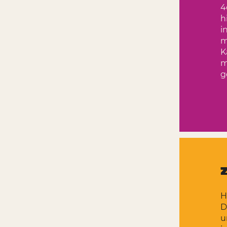
4
h
i
m
K
m
g
H
D
u