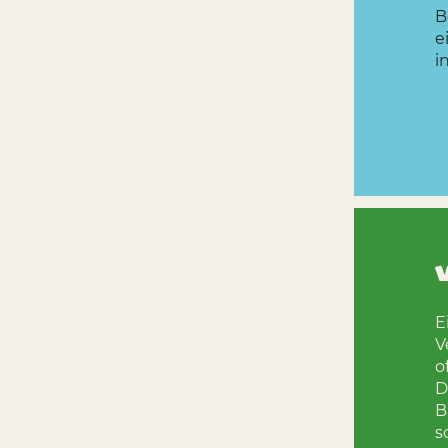
B
e
i
V
E
V
o
D
B
s