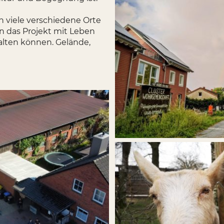
h viele verschiedene Orte
n das Projekt mit Leben
falten können. Gelände,
.