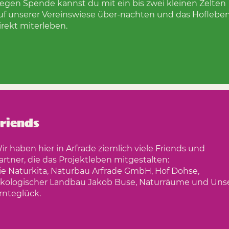
egen Spende kannst du mit ein bis zwei kleinen Zelten
uf unserer Vereinswiese über-nachten und das Hoflebe
irekt miterleben.
riends
ir haben hier in Arfrade ziemlich viele Friends und
artner, die das Projektleben mitgestalten:
ie Naturkita, Naturbau Arfrade GmbH, Hof Dohse,
kologischer Landbau Jakob Buse, Naturräume und Uns
rnteglück.