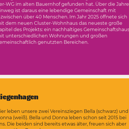
er-WG im alten Bauernhof gefunden hat. Über die Jahre
inweg ist daraus eine lebendige Gemeinschaft mit
nzwischen über 40 Menschen. Im Jahr 2025 öffnete sich
it dem neuen Cluster-Wohnhaus das neueste große
apitel des Projekts: ein nachhaltiges Gemeinschaftshau
it unterschiedlichen Wohnungen und großen
emeinschaftlich genutzten Bereichen.
Ziegenhagen
ier leben unsere zwei Vereinsziegen Bella (schwarz) und
onna (weiß). Bella und Donna leben schon seit 2015 bei
ns. Die beiden sind bereits etwas älter, freuen sich aber