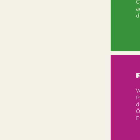
G
a
d
F
W
P
d
Ö
E